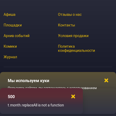
Афиша
Отзывы о нас
Площадки
Контакты
Архив событий
Условия продажи
Комики
Политика
конфиденциальности
Журнал
Мы используем куки
© 2026 GoStandup.ru
Пользуясь сайтом, вы соглашаетесь с использованием
файлов куки
500
Ладненько
t.month.replaceAll is not a function