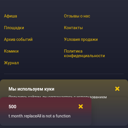
Афиша
Отзывы о нас
Площадки
Контакты
Архив событий
Условия продажи
Комики
Политика
конфиденциальности
Журнал
Мы используем куки
© 2026 GoStandup.ru
Пользуясь сайтом, вы соглашаетесь с использованием
файлов куки
500
Ладненько
t.month.replaceAll is not a function