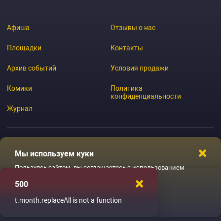
Афиша
Отзывы о нас
Площадки
Контакты
Архив событий
Условия продажи
Комики
Политика
конфиденциальности
Журнал
Мы используем куки
© 2026 GoStandup.ru
Пользуясь сайтом, вы соглашаетесь с использованием
файлов куки
500
Ладненько
t.month.replaceAll is not a function