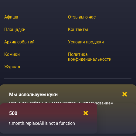
Афиша
Отзывы о нас
Площадки
Контакты
Архив событий
Условия продажи
Комики
Политика
конфиденциальности
Журнал
Мы используем куки
© 2026 GoStandup.ru
Пользуясь сайтом, вы соглашаетесь с использованием
файлов куки
500
Ладненько
t.month.replaceAll is not a function