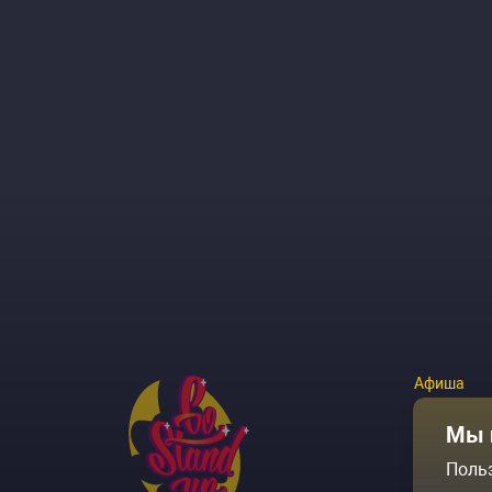
Афиша
Площадки
Мы 
Поль
Архив соб