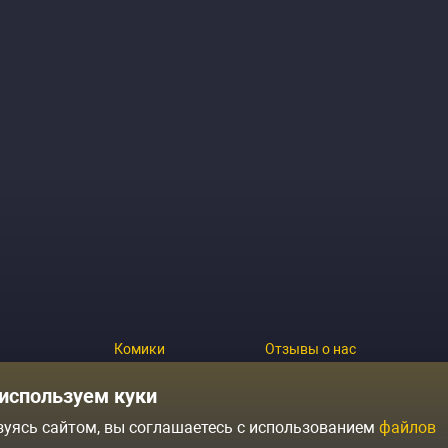
Комики
Отзывы о нас
Журнал
Политика конфиденциальн
используем куки
зуясь сайтом, вы соглашаетесь с использованием
файлов
ытий
Контакты
Условия продажи