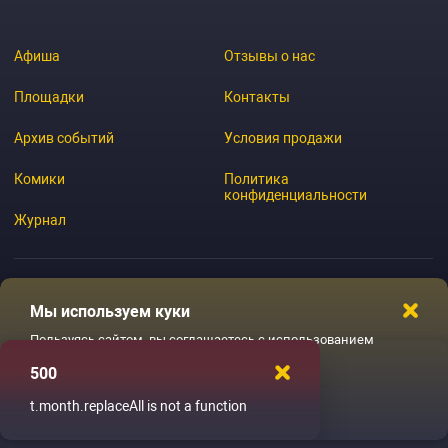
Афиша
Отзывы о нас
Площадки
Контакты
Архив событий
Условия продажи
Комики
Политика
конфиденциальности
Журнал
Мы используем куки
© 2026 GoStandup.ru
Пользуясь сайтом, вы соглашаетесь с использованием
файлов куки
500
Ладненько
t.month.replaceAll is not a function