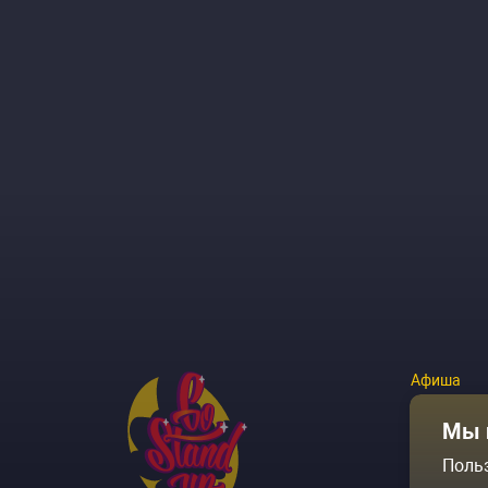
Афиша
Площадки
Мы 
Поль
Архив соб