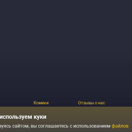
Комики
Отзывы о нас
Журнал
Политика конфиденциальн
используем куки
зуясь сайтом, вы соглашаетесь с использованием
файлов
ытий
Контакты
Условия продажи