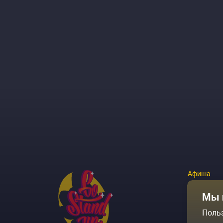
Афиша
Площадки
Мы 
Поль
Архив соб