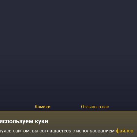
Комики
Отзывы о нас
Журнал
Политика конфиденциальн
используем куки
зуясь сайтом, вы соглашаетесь с использованием
файлов
ытий
Контакты
Условия продажи