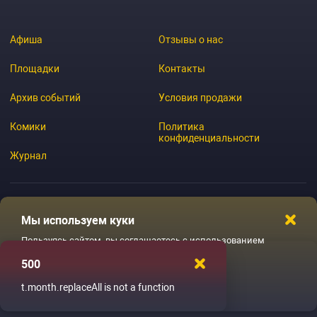
Афиша
Отзывы о нас
Площадки
Контакты
Архив событий
Условия продажи
Комики
Политика
конфиденциальности
Журнал
Мы используем куки
© 2026 GoStandup.ru
Пользуясь сайтом, вы соглашаетесь с использованием
файлов куки
500
Ладненько
t.month.replaceAll is not a function