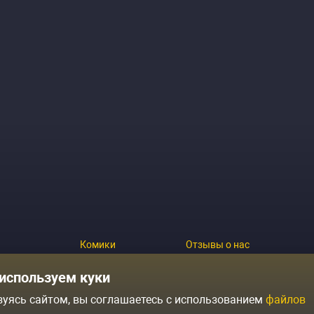
Комики
Отзывы о нас
Журнал
Политика конфиденциальн
используем куки
зуясь сайтом, вы соглашаетесь с использованием
файлов
ытий
Контакты
Условия продажи