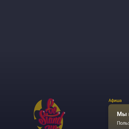
Афиша
Площадки
Мы 
Поль
Архив соб