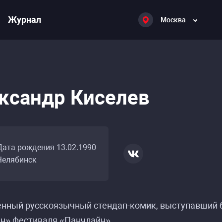
Журнал
Москва
ксандр Киселев
Дата рождения 13.02.1990
Челябинск
нный русскоязычный стендап-комик, выступавший б
н» фестиваля «Панчлайн».