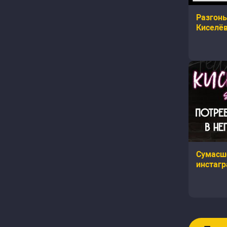
Разгоны
Киселёв
Коваль,
Овечкин
Сумасш
инстагр