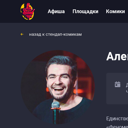
Афиша
Площадки
Комики
назад к стендап-комикам
Але
Единстве
«Феноме