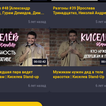
 #48 [Александр
Разгоны #39 [Ярослава
, Гурам Демидов, Дима
Тринадцатко, Николай Андре
 Артём Емельянов, Илья
Эльдар Гусейнов, Саша Кисе
5 лет назад
5 лет 
]
Самвел Гиновян]
00:02:42
00:
едшая пара ведет
Мужикам нужен дед в теле
ам | Киселев Stand-up
красотки | Киселев Stand-Up
6 лет назад
6 лет 