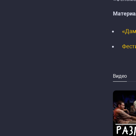
Материа
«Дамы
Фести
Видео