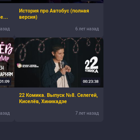
История про Автобус (полная
ев,
версия)
лёв,
назад
6 лет назад
01:09
00:23:38
22 Комика. Выпуск №8. Селегей,
Киселёв, Хиникадзе
назад
7 лет назад