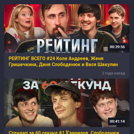
00:39:56
РЕЙТИНГ ВСЕГО #24 Коля Андреев, Женя
Гришечкина, Даня Слободенюк и Вася Шакулин
2 года назад
00:41:14
Стендап за 60 секунд #1 [Гаврилов, Слободенюк,