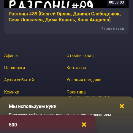
00:58:03
Разгоны #89 [Сергей Орлов, Даниил Слободенюк,
Сева Ловкачёв, Дима Коваль, Коля Андреев]
4 года назад
Афиша
Отзывы о нас
Площадки
Контакты
Архив событий
Условия продажи
Комики
Политика
конфиденциальности
Журнал
Мы используем куки
Пользуясь сайтом, вы соглашаетесь с использованием
файлов куки
500
© 2026 GoStandup.ru
Ладненько