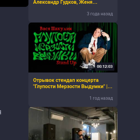
Александр Гудков, Женя
Гришечкина, Чермен Качмазов и
3 года назад
Вася Шакулин | Стендап шоу
00:12:03
Отрывок стендап концерта
"Глупости Мерзости Выдумки" |
Вася Шакулин
1 год назад
Я