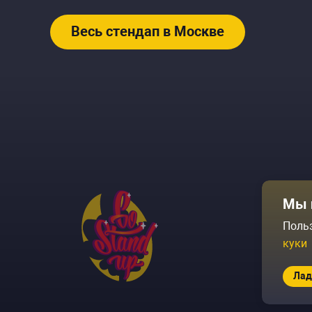
Весь стендап в Москве
Афиша
Мы 
Площадки
Поль
куки
Архив соб
Лад
© 2026 Go