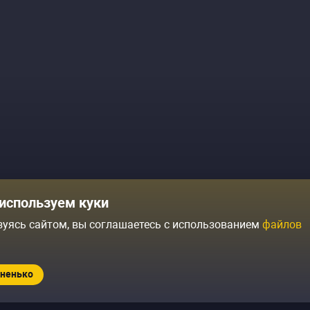
Комики
Отзывы о нас
используем куки
Журнал
Политика конфиденциальн
зуясь сайтом, вы соглашаетесь с использованием
файлов
ытий
Контакты
Условия продажи
ненько
Standup.ru