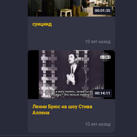
00:01:35
суициид
10 лет назад
00:14:11
Ленни Брюс на шоу Стива
Аллена
10 лет назад