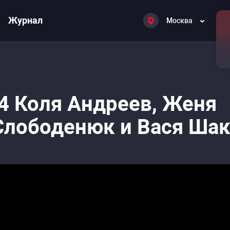
Журнал
Москва
4 Коля Андреев, Женя
Слободенюк и Вася Ша