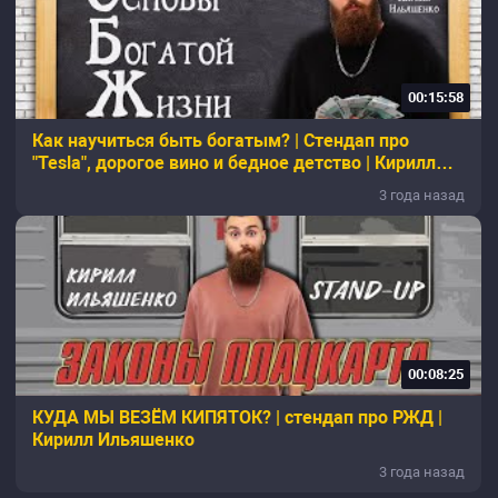
00:15:58
Как научиться быть богатым? | Стендап про
"Tesla", дорогое вино и бедное детство | Кирилл
Ильяшенко
3 года назад
00:08:25
КУДА МЫ ВЕЗЁМ КИПЯТОК? | стендап про РЖД |
Кирилл Ильяшенко
3 года назад