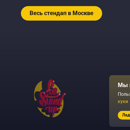
Весь стендап в Москве
Афиша
Мы 
Площадки
Поль
куки
Архив соб
Лад
© 2026 Go