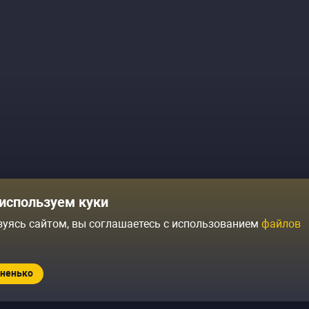
Комики
Отзывы о нас
используем куки
Журнал
Политика конфиденциальн
зуясь сайтом, вы соглашаетесь с использованием
файлов
ытий
Контакты
Условия продажи
ненько
Standup.ru