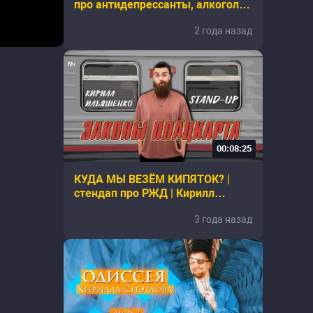
про антидепрессанты, алкоголь
и лишний вес | Кирилл
2 года назад
Ильяшенко
00:08:25
КУДА МЫ ВЕЗЁМ КИПЯТОК? |
стендап про РЖД | Кирилл
Ильяшенко
3 года назад