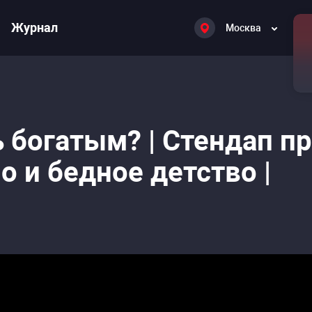
Журнал
Москва
 богатым? | Стендап п
но и бедное детство |