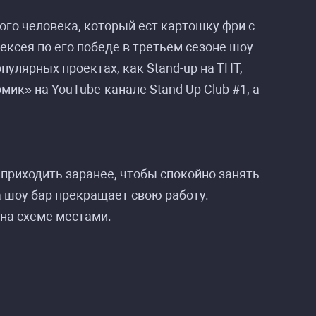
лого человека, который ест картошку фри с
ксея по его победе в третьем сезоне шоу
пулярных проектах, как Stand-up на ТНТ,
ик» на YouTube-канале Stand Up Club #1, а
п»
п»
приходить заранее, чтобы спокойно занять
ла шоу бар прекращает свою работу.
 на схеме местами.