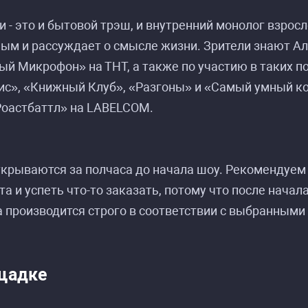
и - это и бытовой трэш, и внутренний монолог взрос
м и рассуждает о смысле жизни. Зрители знают Але
й Микрофон» на ТНТ, а также по участию в таких по
с», «Книжный Клуб», «Разгоны» и «Самый умный ком
Роастбаттл» на LABELCOM.
асписание событий «Алексей Шамутило: стенда
асписание событий «Алексей Шамутило: стенда
крываются за полчаса до начала шоу. Рекомендуем 
та и успеть что-то заказать, потому что после нача
 производится строго в соответствии с выбранными
щадке