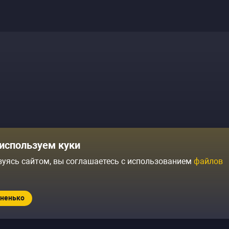
Комики
Отзывы о нас
используем куки
Журнал
Политика конфиденциальн
зуясь сайтом, вы соглашаетесь с использованием
файлов
ытий
Контакты
Условия продажи
ненько
Standup.ru