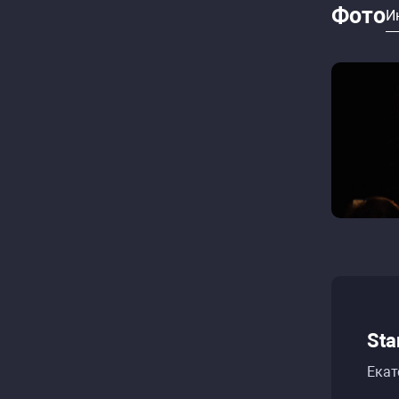
Фото
И
Sta
Екат