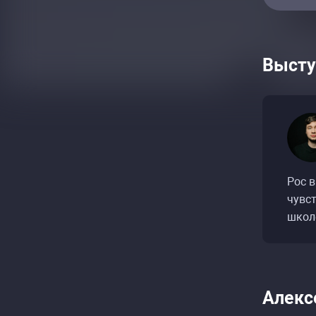
Высту
Рос в
чувст
школ
Алекс