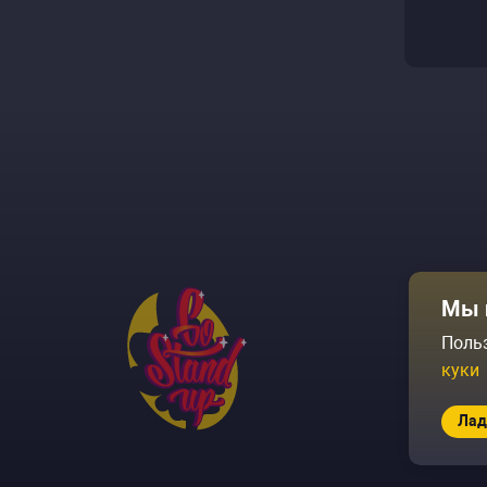
Афиша
Мы 
Площадки
Поль
куки
Архив соб
Лад
© 2026 Go