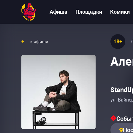
Афиша
Площадки
Комики
18+
к афише
Але
StandU
ул. Вайнер
Событ
Пос