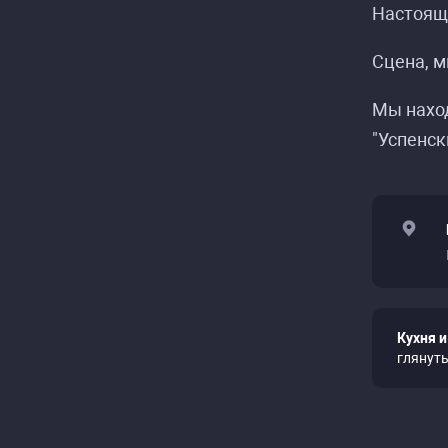
Настоящи
Сцена, м
Мы наход
"Успенск
Кухня и
глянут