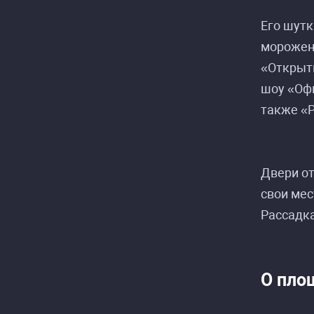
Его шутк
морожены
«Открыты
шоу «Офи
также «
Р
Р
Двери от
свои мес
Рассадка
О пло