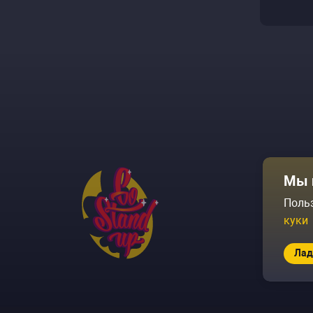
Афиша
Мы 
Площадки
Поль
куки
Архив соб
Лад
© 2026 Go