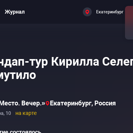
Журнал
Екатеринбург
ндап-тур Кирилла Селе
утило
Место. Вечер.»
Екатеринбург, Россия
на карте
а, 10
ие состоялось