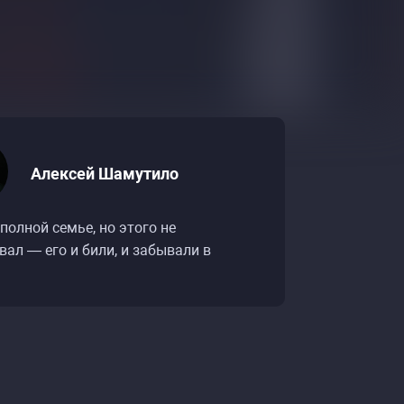
Алексей Шамутило
тендап-концерт»
тендап-концерт»
еполной семье, но этого не
вал — его и били, и забывали в