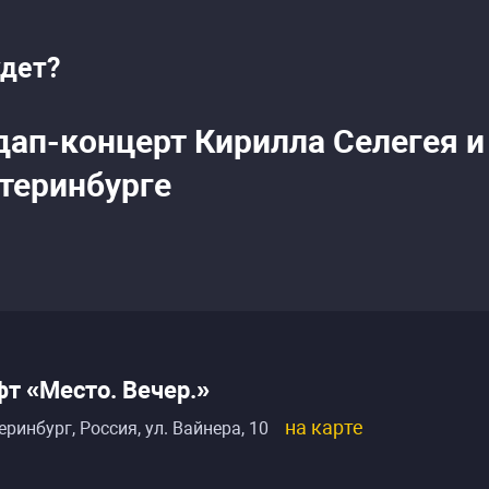
удет?
дап-концерт Кирилла Селегея 
атеринбурге
т «Место. Вечер.»
на карте
еринбург, Россия
,
ул. Вайнера, 10