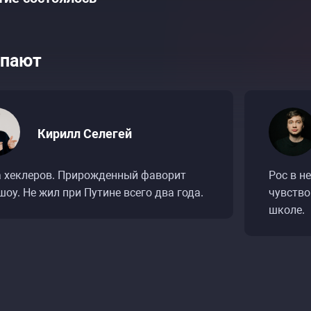
пают
Кирилл Селегей
ытий «Кирилл Селегей и Алексей Шамутило. С
ытий «Кирилл Селегей и Алексей Шамутило. С
а хеклеров. Прирожденный фаворит
Рос в н
шоу. Не жил при Путине всего два года.
чувство
школе.