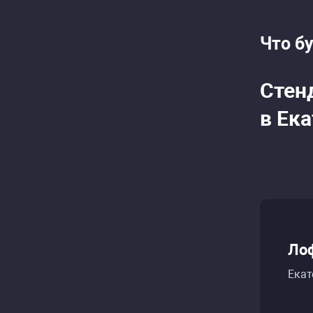
Что б
Стен
в Ек
Лоф
Екат