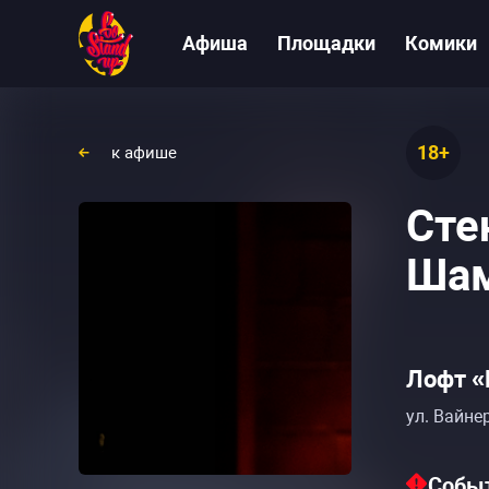
Афиша
Площадки
Комики
18+
к афише
Сте
Шам
Лофт «
ул. Вайнер
Событ