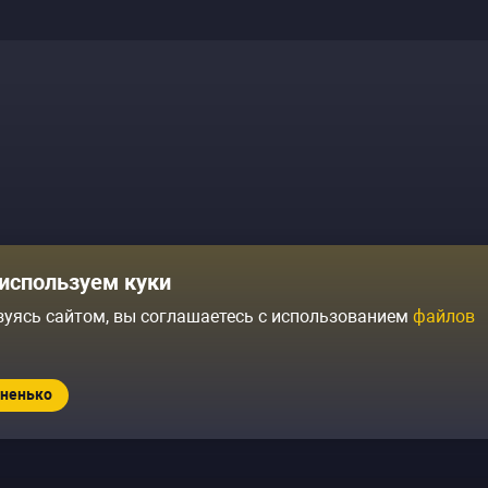
Комики
Отзывы о нас
используем куки
Журнал
Политика конфиденциальн
зуясь сайтом, вы соглашаетесь с использованием
файлов
ытий
Контакты
Условия продажи
ненько
Standup.ru