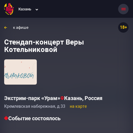
Казань
18+
к афише
Стендап-концерт Веры
Котельниковой
Экстрим-парк «Урам»
Казань, Россия
Кремлевская набережная, д.33
на карте
Событие состоялось