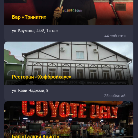
Бар «Тринити»
ул. Баумана, 44/8, 1 этаж
44 события
Ресторан «Хофбройхаус»
ул. Кави Наджми, 8
25 событий
Бар «Гадкий Койот»