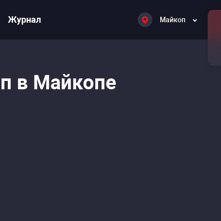
Журнал
Майкоп
п в Майкопе