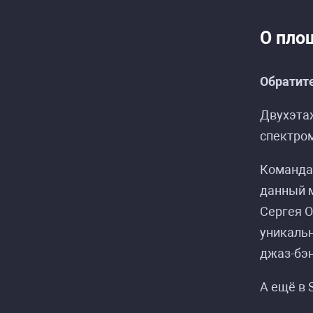
О пло
Обратите
Двухэта
Р
Р
спектром
Команда 
данный м
Сергея О
уникальн
джаз-бэ
А ещё в 