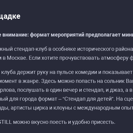
щадке
 внимание: формат мероприятий предполагает мини
жный стендап-клуб в особняке исторического райо
асписание событий «Эдик Чернышенко: стенда
асписание событий «Эдик Чернышенко: стенда
 в Москве. Если хотите прочувствовать атмосферу фе
клуба держит руку на пульсе комедии и показывает
омент в жанре. Здесь можно попасть на сольник Ва
рлова, послушать в один вечер и стендап, и джаз, а 
ый для города формат – “Стендап для детей”. На с
нды, артисты цирка и клоуны с международным опы
STILL можно вкусно поесть и удобно присесть.