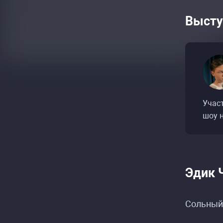
Высту
Учас
шоу н
Эдик 
Сольный