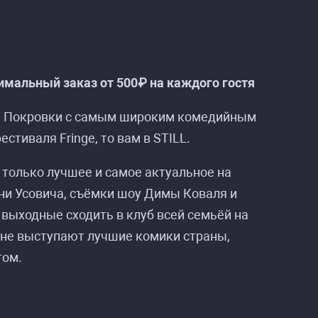
мальный заказ от 500₽ на каждого гостя
на Покровки с самым широким комедийным
п»
п»
стиваля Fringe, то вам в STILL.
 только лучшее и самое актуальное на
ни Усовича, съёмки шоу Димы Коваля и
в выходные сходить в клуб всей семьёй на
цене выступают лучшие комики страны,
том.