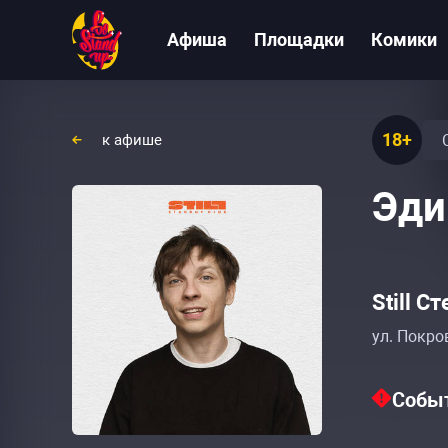
Афиша
Площадки
Комики
18+
к афише
Эди
Still С
ул. Покро
Событ