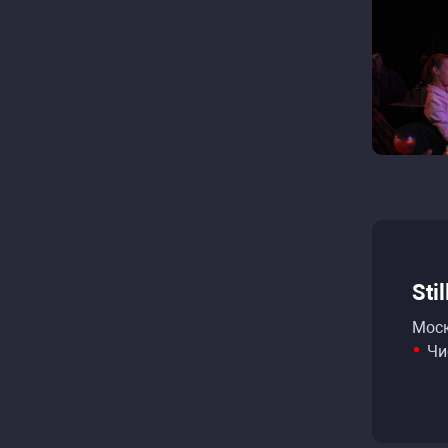
Sti
Моск
Чи