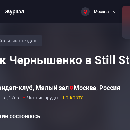
Журнал
Москва
Сольный стендап
к Чернышенко в Still S
тендап-клуб, Малый зал
Москва, Россия
на карте
вка, 17с5
Чистые пруды
ие состоялось