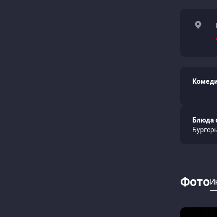
Комеди
Блюда 
Бургеры
Фото
И