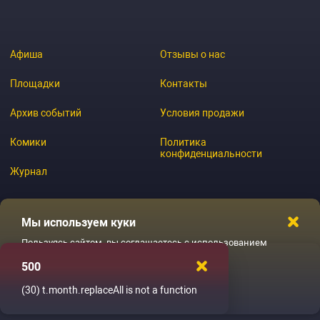
Афиша
Отзывы о нас
Площадки
Контакты
Архив событий
Условия продажи
Комики
Политика
конфиденциальности
Журнал
Мы используем куки
© 2026 GoStandup.ru
Пользуясь сайтом, вы соглашаетесь с использованием
файлов куки
500
Ладненько
(30)
t.month.replaceAll is not a function