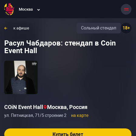
Москва
Сольный стендап
18+
к афише
Расул Чабдаров: стендап в Coin
Event Hall
COiN Event Hall
Москва, Россия
ул. Пятницкая, 71/5 строение 2
на карте
Купить билет