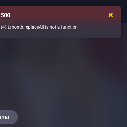
500
(4)
t.month.replaceAll is not a function
даты