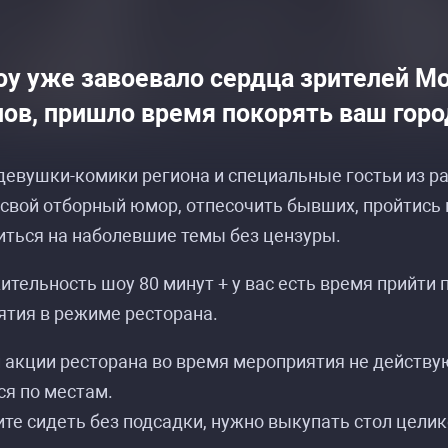
оу уже завоевало сердца зрителей Мо
нов, пришло время покорять ваш горо
евушки-комики региона и специальные гостьи из ра
сание событий «Стендап по-Женски в Новосиб
сание событий «Стендап по-Женски в Новосиб
свой отборный юмор, отпесочить бывших, пройтись
ться на наболевшие темы без цензуры.
тельность шоу 80 минут + у вас есть время прийти 
тия в режиме ресторана.
 акции ресторана во время мероприятия не действу
я по местам.
ите сидеть без подсадки, нужно выкупать стол целик