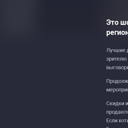
Это ш
регио
Лучшие д
Распи
Распи
зрителю 
выговори
Продолжи
мероприя
Скидки и
продаютс
Если хот