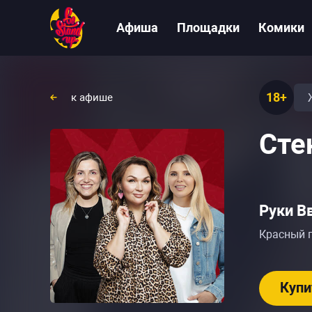
Афиша
Площадки
Комики
18+
к афише
Сте
Руки В
Красный п
Купи