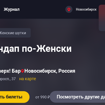
Журнал
Новосибирск
Женские шутки
ндап по-Женски
верх! Бар
Новосибирск, Россия
на карте
росп., 37
ть билеты
Посмотреть другие 
от 990 ₽