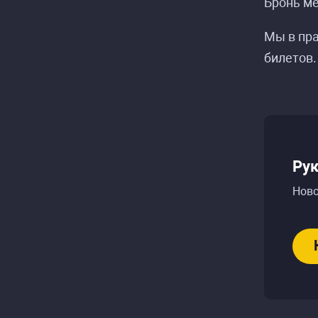
Бронь ме
Мы в пра
билетов.
Рук
Ново