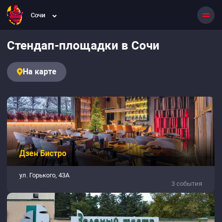
Сочи
Стендап-площадки в Сочи
На карте
Дзен Бистро
ул. Горького, 43А
3 события