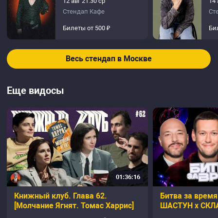
12 авг 21:30 ср
14 
Стендап Кафе
Ст
Билеты от 500 ₽
Би
Весь стендап в Москве
Еще видосы
01:36:16
Книжный клуб. Глава 62.
Битва за время 
[Молчание Ягнят. Томас Харрис]
ШАСТУН х СКЛ
МАРКОНИ х В