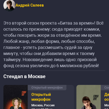
Андрей Салеев
Это второй сезон проекта «Битва за время»! Всё
осталось по прежнему: сюда приходят комики,
чтобы покорить жюри за отведённое им время.
Любой жанр, любая форма, любые способы,
главное - успеть рассмешить судей за одну
минуту, чтобы они добавили время к твоему
таймеру. Нововведение лишь одно: призовой
фонд сезона увеличен до 6 миллионов рублей!
Стендап в Москве
Открытый микрофон
Со
Открытый
Де
микрофон
ос
Москва, Россия
Мо