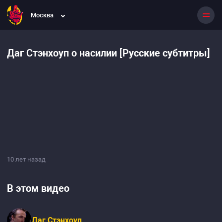
Москва
Даг Стэнхоуп о насилии [Русские субтитры]
10 лет назад
В этом видео
Даг Стэнхоуп