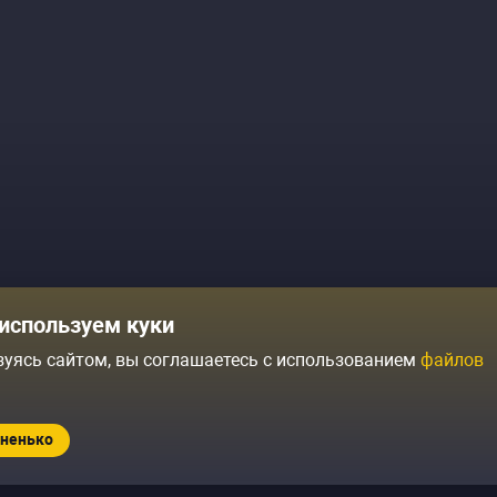
Комики
Отзывы о нас
используем куки
Журнал
Политика конфиденциальн
зуясь сайтом, вы соглашаетесь с использованием
файлов
ытий
Контакты
Условия продажи
ненько
Standup.ru