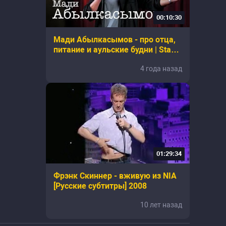
00:10:30
Мади Абылкасымов - про отца,
питание и аульские будни | Stand
Up 2022 | SUNProjectKZ
4 года назад
01:29:34
Фрэнк Скиннер - вживую из NIA
[Русские субтитры] 2008
10 лет назад