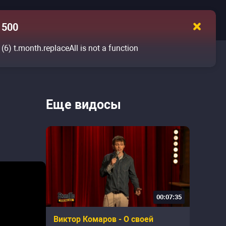
500
(6)
t.month.replaceAll is not a function
й
Еще видосы
00:07:35
Виктор Комаров - О своей