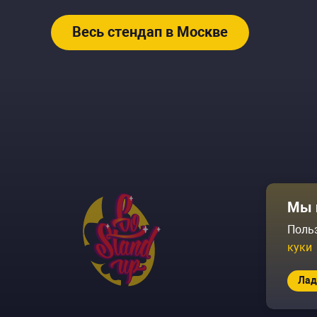
Весь стендап в Москве
Афиша
Мы 
Площадки
Поль
куки
Архив соб
Лад
© 2026 Go