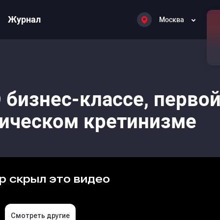
Журнал
Москва
 бизнес-классе, перво
фическом кретинизме