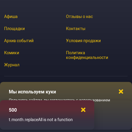
Афиша
Отзывы о нас
Площадки
Контакты
Архив событий
Условия продажи
Комики
Политика
конфиденциальности
Журнал
Мы используем куки
© 2026 GoStandup.ru
Пользуясь сайтом, вы соглашаетесь с использованием
файлов куки
500
Ладненько
t.month.replaceAll is not a function