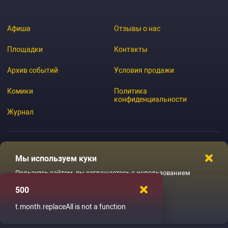
Афиша
Отзывы о нас
Площадки
Контакты
Архив событий
Условия продажи
Комики
Политика
конфиденциальности
Журнал
Мы используем куки
© 2026 GoStandup.ru
Пользуясь сайтом, вы соглашаетесь с использованием
файлов куки
500
Ладненько
t.month.replaceAll is not a function