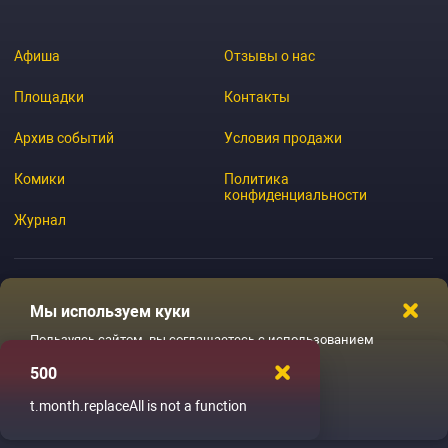
Афиша
Отзывы о нас
Площадки
Контакты
Архив событий
Условия продажи
Комики
Политика
конфиденциальности
Журнал
Мы используем куки
© 2026 GoStandup.ru
Пользуясь сайтом, вы соглашаетесь с использованием
файлов куки
500
Ладненько
t.month.replaceAll is not a function