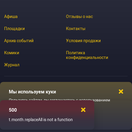
Афиша
Отзывы о нас
Площадки
Контакты
Архив событий
Условия продажи
Комики
Политика
конфиденциальности
Журнал
Мы используем куки
© 2026 GoStandup.ru
Пользуясь сайтом, вы соглашаетесь с использованием
файлов куки
500
Ладненько
t.month.replaceAll is not a function