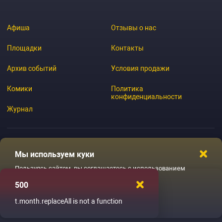
Афиша
Отзывы о нас
Площадки
Контакты
Архив событий
Условия продажи
Комики
Политика
конфиденциальности
Журнал
Мы используем куки
© 2026 GoStandup.ru
Пользуясь сайтом, вы соглашаетесь с использованием
файлов куки
500
Ладненько
t.month.replaceAll is not a function