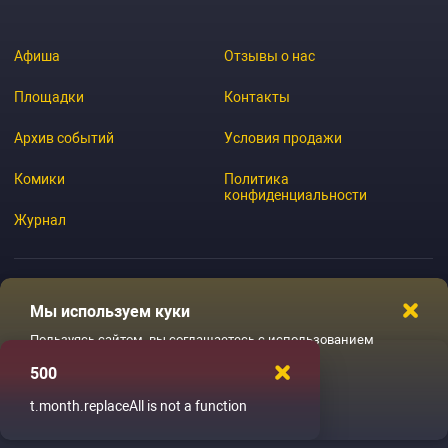
Афиша
Отзывы о нас
Площадки
Контакты
Архив событий
Условия продажи
Комики
Политика
конфиденциальности
Журнал
Мы используем куки
© 2026 GoStandup.ru
Пользуясь сайтом, вы соглашаетесь с использованием
файлов куки
500
Ладненько
t.month.replaceAll is not a function