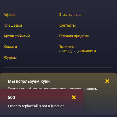
Афиша
Отзывы о нас
Площадки
Контакты
Архив событий
Условия продажи
Комики
Политика
конфиденциальности
Журнал
Мы используем куки
© 2026 GoStandup.ru
Пользуясь сайтом, вы соглашаетесь с использованием
файлов куки
500
Ладненько
t.month.replaceAll is not a function