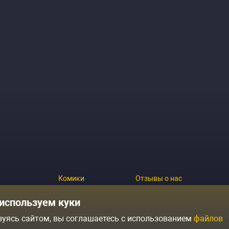
Комики
Отзывы о нас
Журнал
Политика конфиденциальн
используем куки
зуясь сайтом, вы соглашаетесь с использованием
файлов
ытий
Контакты
Условия продажи