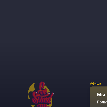
Афиша
Площадки
Мы 
Поль
Архив соб