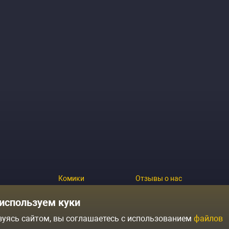
Комики
Отзывы о нас
Журнал
Политика конфиденциальн
используем куки
зуясь сайтом, вы соглашаетесь с использованием
файлов
ытий
Контакты
Условия продажи