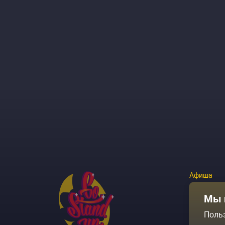
Афиша
Площадки
Мы 
Поль
Архив соб