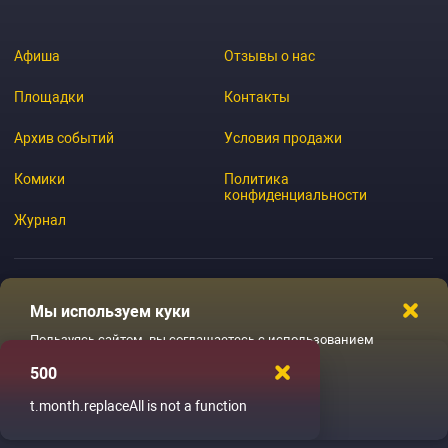
Афиша
Отзывы о нас
Площадки
Контакты
Архив событий
Условия продажи
Комики
Политика
конфиденциальности
Журнал
Мы используем куки
© 2026 GoStandup.ru
Пользуясь сайтом, вы соглашаетесь с использованием
файлов куки
500
Ладненько
t.month.replaceAll is not a function