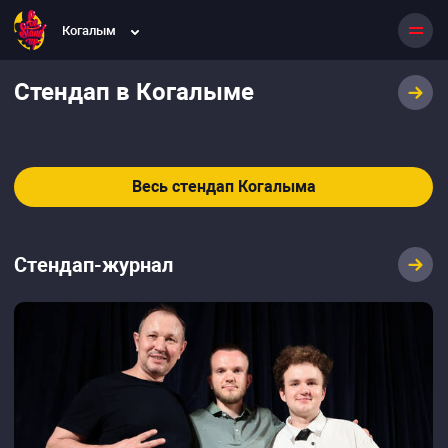
Когалым
Стендап в Когалыме
Весь стендап Когалыма
Стендап-журнал