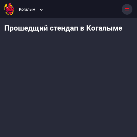
Когалым
Прошедщий стендап в Когалыме