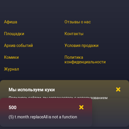
Афиша
Отзывы о нас
Площадки
Контакты
Архив событий
Условия продажи
Комики
Политика
конфиденциальности
Журнал
Мы используем куки
© 2026 GoStandup.ru
Пользуясь сайтом, вы соглашаетесь с использованием
файлов куки
500
Ладненько
(5)
t.month.replaceAll is not a function