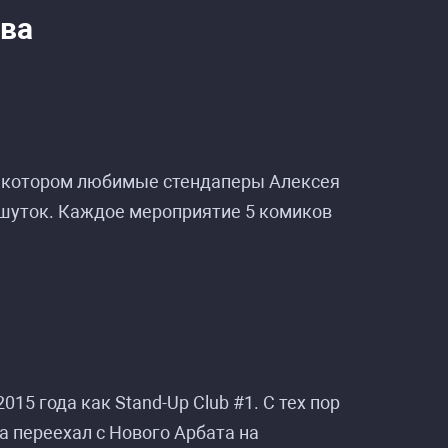
ёва
в котором любимые стендаперы Алексея
 шуток. Каждое мероприятие 5 комиков
овьёва»
овьёва»
15 года как Stand-Up Club #1. С тех пор
а переехал с Нового Арбата на