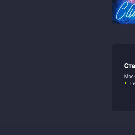
Сте
Моск
Тр