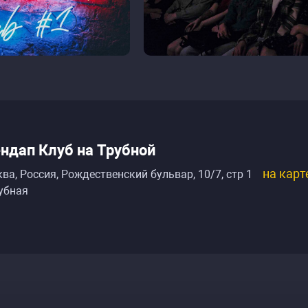
ндап Клуб на Трубной
на карт
ва, Россия
,
Рождественский бульвар, 10/7, стр 1
убная