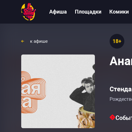
Афиша
Площадки
Комики
18+
к афише
Ана
Стенда
Рождестве
Событ