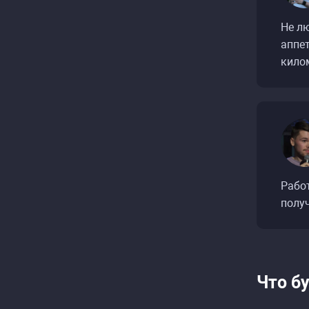
Не л
аппе
кило
Рабо
полу
Что б