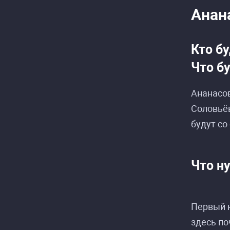
Анан
Кто б
Что б
Ананасо
Соловьёв
будут со
Что ну
Распис
Распис
Первый н
здесь по