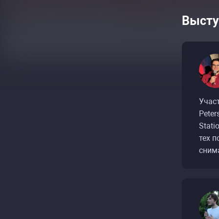
Высту
Участ
Peter
Stati
тех п
снима