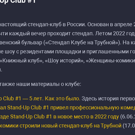
Up Club #1
астоящий стендап-клуб в России. Основан в апреле 20
чти каждый вечер проходит стендап. Летом 2022 год
енский бульвар («Стендап Клубе на Трубной»). На к
ие шоу с резидентами площадки и приглашенными го
 «Книжный клуб», «Шоу историй», «Женщины-комики
.
также наши материалы о клубе:
p Club #1 — 5 лет. Как это было.
Здесь история первог
ал Stand-Up Club #1 привел профессиональную коме
зде Stand-Up Club #1 в новое место в 2022 году
(6.06.
 комики строили новый стендап-клуб на Трубной
(17.0