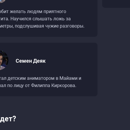
юбит желать людям приятного
тита. Научился слышать ложь за
метры, подслушивая чужие разговоры.
Семен Деяк
тал детским аниматором в Майами и
чал по лицу от Филиппа Киркорова.
удет?