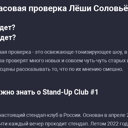
асовая проверка Лёши Соловь
удет?
удет?
вая проверка - это освежающе-тонизирующее шоу, 
а проверят много новых и совсем чуть-чуть старых
 сцены рассказывать то, что по их мнению смешно.
жно знать о Stand-Up Club #1
ание событий «Ананасовая проверка Лёши Сол
ание событий «Ананасовая проверка Лёши Сол
астоящий стендап-клуб в России. Основан в апреле 20
чти каждый вечер проходит стендап. Летом 2022 год