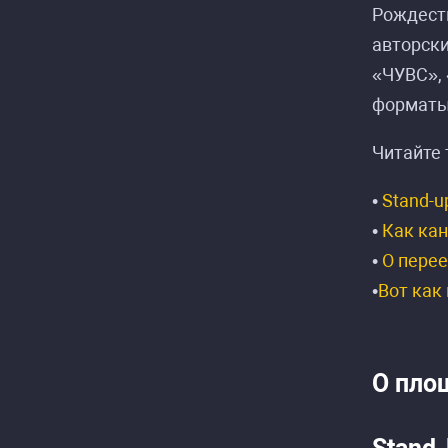
Рождеств
авторск
«ЧУВС»,
форматы
Читайте 
•
Stand-u
•
Как кан
•
О перее
•
Вот как
О пло