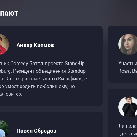
пают
Анвар Киямов
ник Comedy Баттл, проекта Stand-Up
Участни
sburg. Резидент объединения Standup
Roast B
on. Как-то раз выступал в Киллфише, с
ор умеет ходить по-большому, не
я свитер.
Лишился
Павел Сбродов
где-то ч