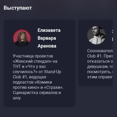
Выступают
Елизавета
Э
Варвара
Гу
Аранова
Сооснователь 
Участница проектов
Club #1. Призы
«Женский стендап» на
отказаться от 
ТНТ и «Что у вас
девушкам, чт
случилось?» от Stand-Up
посмотреть, ка
Club #1, ведущая
этим справятс
подкастов «Комики
против кино» и «Страхи».
Сценаристка сериалов и
шоу.