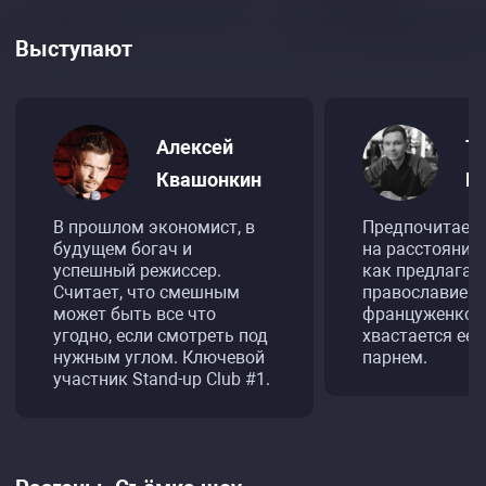
Выступают
Алексей
Т
Квашонкин
Е
В прошлом экономист, в
Предпочитает
будущем богач и
на расстоянии.
успешный режиссер.
как предлагат
Считает, что смешным
православие. 
может быть все что
француженкой,
угодно, если смотреть под
хвастается ее
нужным углом. Ключевой
парнем.
участник Stand-up Club #1.