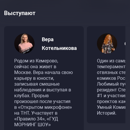
Выступают
Вера
С
Котельникова
Родом из Кемерово,
Один из самых
сейчас она живет в
темпераментн
Москве. Вера начала свою
отвязных стен
карьеру в юности,
комиков Росси
записывая смешные
Любимый публ
наблюдения и выступая в
резидент Стен
клубах. Прорыв
#1 и участник 
произошел после участия
проектов как 
в «Открытом микрофоне»
Умный Комик, 
на ТНТ. Участвует в
Историй.
«Правило 34», «ГУД
МОРНИНГ ШОУ»