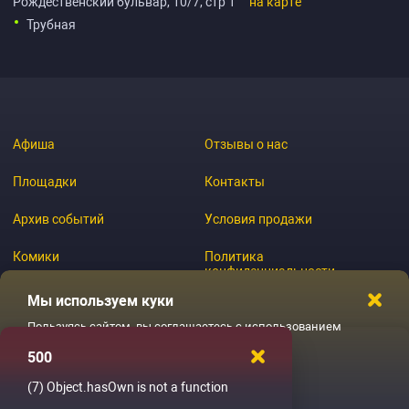
Рождественский бульвар, 10/7, стр 1
на карте
Трубная
Афиша
Отзывы о нас
Площадки
Контакты
Архив событий
Условия продажи
Комики
Политика
конфиденциальности
Журнал
Мы используем куки
Пользуясь сайтом, вы соглашаетесь с использованием
файлов куки
500
© 2026 GoStandup.ru
Ладненько
(7)
Object.hasOwn is not a function