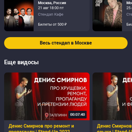
Москва, Россия
Мо
21 авг 18:00 пт
25 
Стендап Кафе
Ст
Билеты от 500 ₽
Би
Весь стендап в Москве
Еще видосы
00:07:40
Денис Смирнов про ремонт и
Денис Смирнов
пропаганду | Stand-Up 2022
языки | Stand-