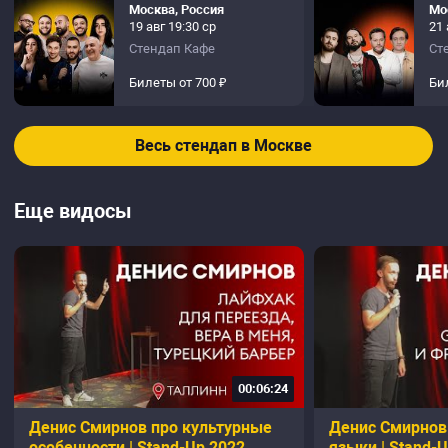
Москва, Россия
Мо
19 авг 19:30 ср
21 
Стендап Кафе
Ст
Билеты от 700 ₽
Би
Весь стендап в Москве
Еще видосы
00:06:24
Денис Смирнов про культурные
Денис Смирнов
особенности | Stand-Up 2022
языки | Stand-