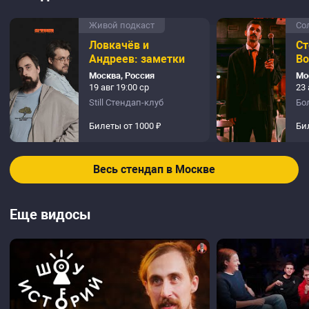
Живой подкаст
Со
Ловкачёв и
Ст
Андреев: заметки
Во
Москва, Россия
Мо
19 авг 19:00 ср
23 
Still Стендап-клуб
Бо
Билеты от 1000 ₽
Би
Весь стендап в Москве
Еще видосы