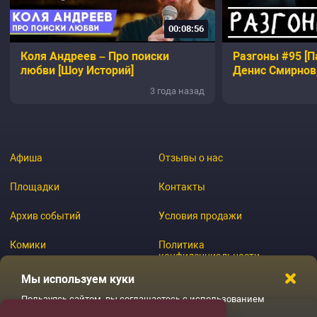
00:08:56
Коля Андреев – Про поиски
Разгоны #95 [П
любви [Шоу Историй]
Денис Смирнов
Дубровский, Д
3 года назад
Эльдар Гусейно
Афиша
Отзывы о нас
Площадки
Контакты
Архив событий
Условия продажи
Комики
Политика
конфиденциальности
Журнал
Мы используем куки
Пользуясь сайтом, вы соглашаетесь с использованием
файлов куки