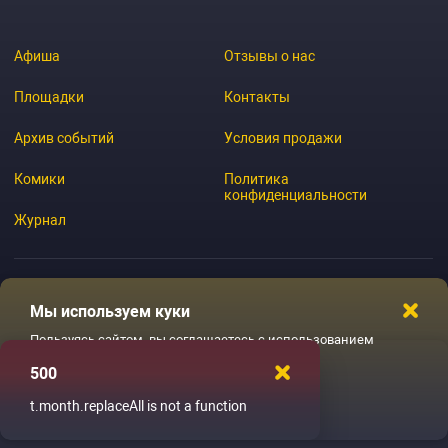
Афиша
Отзывы о нас
Площадки
Контакты
Архив событий
Условия продажи
Комики
Политика
конфиденциальности
Журнал
Мы используем куки
© 2026 GoStandup.ru
Пользуясь сайтом, вы соглашаетесь с использованием
файлов куки
500
Ладненько
t.month.replaceAll is not a function